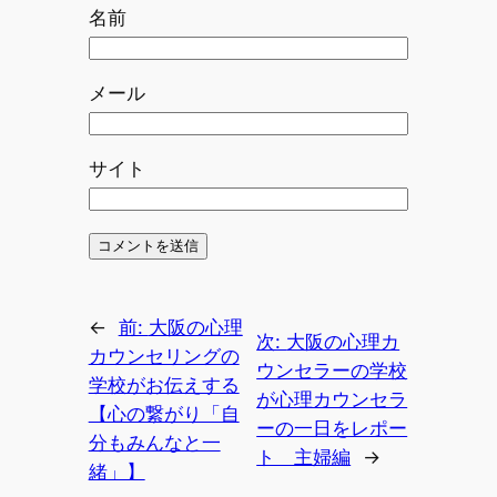
名前
メール
サイト
←
前:
大阪の心理
次:
大阪の心理カ
カウンセリングの
ウンセラーの学校
学校がお伝えする
が心理カウンセラ
【心の繋がり「自
ーの一日をレポー
分もみんなと一
ト 主婦編
→
緒」】