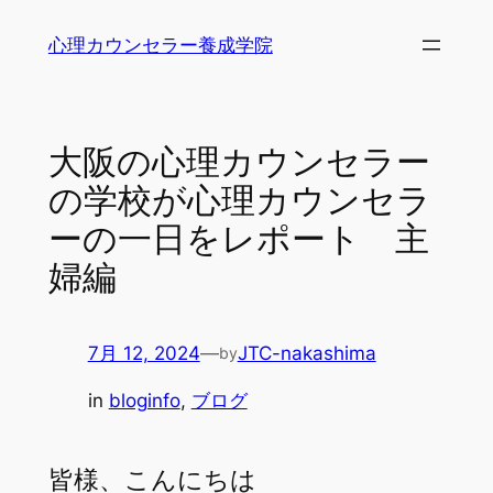
内
心理カウンセラー養成学院
容
を
ス
キ
大阪の心理カウンセラー
ッ
の学校が心理カウンセラ
プ
ーの一日をレポート 主
婦編
7月 12, 2024
—
JTC-nakashima
by
in
bloginfo
, 
ブログ
皆様、こんにちは