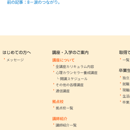
前の記事：8－涙のつながり。
メッセージ
講座について
一覧
全講座カリキュラム内容
心理カウンセラー養成講座
独立
└ 開講スケジュール
就職
その他の各種講座
現職
通信講座
生活
拠点校
卒業
拠点校一覧
講師紹介
講師紹介一覧